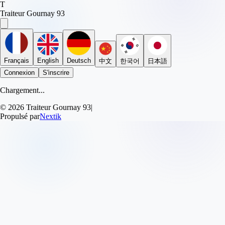
T
Traiteur Gournay 93
Français
English
Deutsch
中文
한국어
日本語
Connexion
S'inscrire
Chargement...
© 2026 Traiteur Gournay 93
|
Propulsé par
Nextik
EMMANUEL